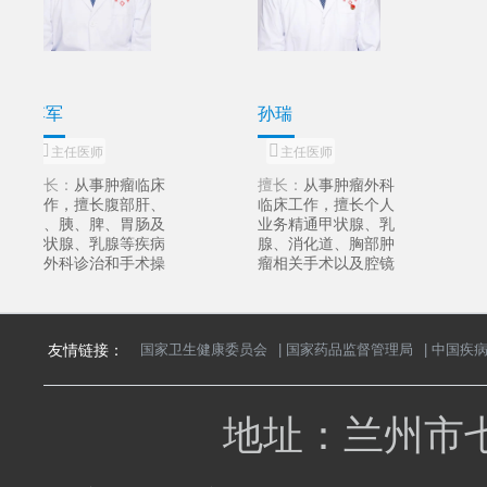
孙瑞
王梓年
主任医师
主任医师
擅长：
从事肿瘤外科
擅长：
从事肿瘤外科
临床工作，擅长个人
临床工作，擅长甲状
业务精通甲状腺、乳
腺肿瘤、乳腺肿瘤、
腺、消化道、胸部肿
胃部肿瘤、结直肠肿
瘤相关手术以及腔镜
瘤及肝胆胰肿瘤的外
微创手术。熟练掌握
科手术，尤其擅长腹
肿瘤化疗、靶向治
腔镜下微创外科手
疗、免疫治疗。对甲
术。在肿瘤化疗、靶
状腺、乳腺、消化
向治疗、免疫治疗及
友情链接：
国家卫生健康委员会
|
国家药品监督管理局
|
中国疾
道、呼吸道肿瘤的规
综合规范化诊疗方面
范化诊疗具有丰富经
具有丰富临床经验。
验。
地址：兰州市七