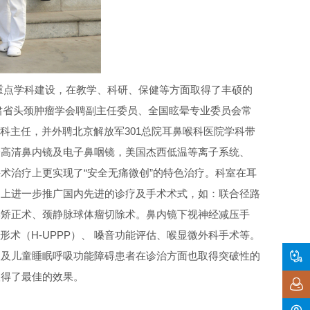
重点学科建设，在教学、科研、保健等方面取得了丰硕的
甘肃省头颈肿瘤学会聘副主任委员、全国眩晕专业委员会常
科主任，并外聘北京解放军301总院耳鼻喉科医院学科带
D高清鼻内镜及电子鼻咽镜，美国杰西低温等离子系统、
术治疗上更实现了“安全无痛微创”的特色治疗。科室在耳
础上进一步推广国内先进的诊疗及手术术式，如：联合径路
形矫正术、颈静脉球体瘤切除术。鼻内镜下视神经减压手
术（H-UPPP）、 嗓音功能评估、喉显微外科手术等。

人及儿童睡眠呼吸功能障碍患者在诊治方面也取得突破性的
取得了最佳的效果。
