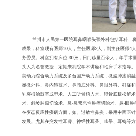
兰州市人民第一医院耳鼻咽喉头颈外科包括耳科、
成果，科室现有医师10人，主任医师2人，副主任医师
务委员。科室拥有床位 30张，日门诊量百余人，年手术
头人为名誉教授，定期来我院学术讲座和临床手术指导。拥
美动力综合动力系统及多台国产动力系统，微波肿瘤消融
显微外科、鼻内镜技术、鼻颅底外科、鼻眼外科、鼾症和
乳突根治鼓室成型术、人工听骨植入术、镫骨底板松解术
术、斜坡肿瘤切除术、鼻-鼻窦恶性肿瘤切除术、鼻-眼肿
在变态反应性疾病方面，如、过敏性鼻炎，采用中西医针
发展。尤其在突发性耳聋、神经性耳聋、眩晕、耳鸣等