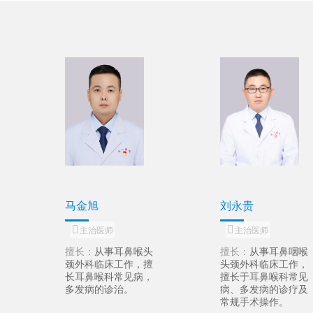
蔡艳艳
吴亮
主治医师
主治医师
鼻咽喉
擅长：
从事耳鼻咽喉
擅长：
从事耳鼻
工作，
头颈外科临床工作，
头颈外科临床工
科常见
擅长耳石症、前庭神
擅长耳鼻喉科常
诊疗及
经炎、特发性突聋、
病、多发病的诊
。
等前庭性眩晕及耳鸣
在鼻内镜下鼻腔