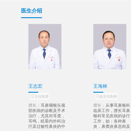
医生介绍
马金旭
刘永贵
主治医师
主治医师
鼻喉科
擅长：
从事耳鼻喉头
擅长：
从事耳
长耳鼻
颈外科临床工作，擅
头颈外科临床
的诊疗
长耳鼻喉科常见病，
擅长于耳鼻喉
种鼻
多发病的诊治。
病、多发病的
息肉及
常规手术操作