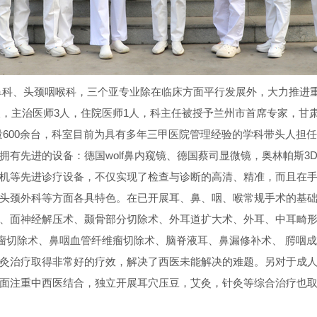
鼻科、头颈咽喉科，三个亚专业除在临床方面平行发展外，大力推进
4人，主治医师3人，住院医师1人，科主任被授予兰州市首席专家，
量600余台，科室目前为具有多年三甲医院管理经验的学科带头人担任
有先进的设备：德国wolf鼻内窥镜、德国蔡司显微镜，奥林帕斯3
机等先进诊疗设备，不仅实现了检查与诊断的高清、精准，而且在手
头颈外科等方面各具特色。在已开展耳、鼻、咽、喉常规手术的基
、面神经解压术、颞骨部分切除术、外耳道扩大术、外耳、中耳畸
瘤切除术、鼻咽血管纤维瘤切除术、脑脊液耳、鼻漏修补术、 腭咽成形
灸治疗取得非常好的疗效，解决了西医未能解决的难题。另对于成
方面注重中西医结合，独立开展耳穴压豆，艾灸，针灸等综合治疗也