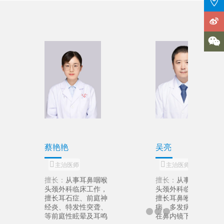



张艳霞
郁虎山
副主任医师
副主任医师
咽喉
擅长：
从事耳鼻喉科
擅长：
从事耳鼻
作，
擅长鼻炎、鼻窦炎、
头颈外科临床工
见
中耳炎、咽喉炎、扁
擅长耳聋、耳鸣
疗。
桃体炎、耳鸣、耳
晕的个性化诊治
、鼻
聋、鼻息肉、声带息
内镜下鼻腔、鼻