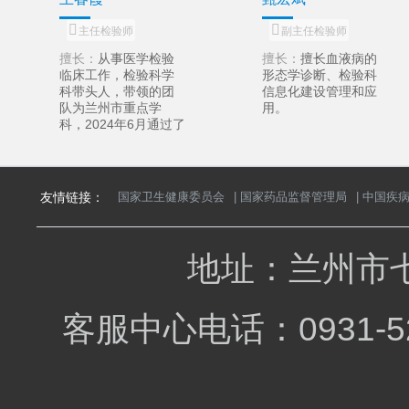
主任检验师
副主任检验师
擅长：
从事医学检验
擅长：
擅长血液病的
临床工作，检验科学
形态学诊断、检验科
科带头人，带领的团
信息化建设管理和应
队为兰州市重点学
用。
科，2024年6月通过了
中国合格评定国家认
可委员会实验室认
可，2025年取得了国
家重点实验室建设单
友情链接：
国家卫生健康委员会
|
国家药品监督管理局
|
中国疾
位的资格。新冠疫情
期间作为省级专家多
次赴全省多个地州市
进行核酸实验室建设
地址：兰州市七
指导、资质验收和检
测质量保障工作。
客服中心电话：0931-5
贾永娟
副主任检验师
擅长：
从事临床检验
医学工作，擅长微生