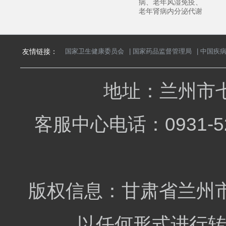
病、老年风湿免疫、
病、老年风湿免疫
老年肾病内分泌代谢
老年肾病内分泌代
疾病等老年共患疾病
疾病等老年共患疾
的诊治。
的诊治。
友情链接：
国家卫生健康委员会
|
国家药品监督管理局
|
中国疾
地址：兰州市七
客服中心电话：0931-5
闫霞
主治医师
擅长：
擅长老年呼吸
系统疾病、老年肾病
内分泌代谢疾病、老
年心脑血管疾病、老
版权信息：甘肃省兰州市
年风湿免疫等老年共
患疾病的中西医结合
诊治。
以任何形式进行转