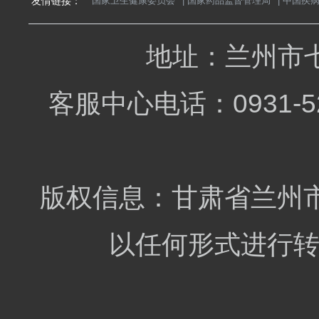
友情链接：
国家卫生健康委员会
|
国家药品监督管理局
|
中国疾
分泌代谢性疾病的诊
体、肾上腺疾病、骨
治。
代谢疾病、肥胖症的
规范化诊疗具有丰富
经验。
地址：兰州市七
客服中心电话：0931-5
冯苗
韩艳萍
主治医师
主治医师
擅长：
从事内分泌领
擅长：
从事内分泌科
域临床工作，擅长内
临床工作，擅长糖尿
分泌代谢性疾病的诊
病及其急慢性并发
治，对糖尿病、糖尿
症、甲状腺疾病、痛
版权信息：甘肃省兰州市
病相关并发症、甲状
风、肥胖症、骨质疏
腺相关疾病的规范化
松、脂代谢异常等多
诊疗具有丰富经验。
种内分泌相关疾病的
以任何形式进行转
规范化诊疗，具有丰
富经验。