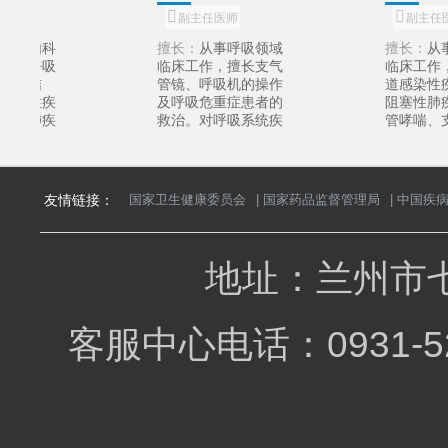
主任医师
主任医师
擅长：
从事呼吸专业
擅长：
疑难呼吸疾病
临床一线工作，擅长
诊治、各种呼吸专科
呼吸危重症诊治、支
检查与呼吸重症救
气管镜操作及呼吸机
治。
的临床应用、呼吸健
康管理等。对于呼吸
系统常见疾病、多发
病及疑难病积累了丰
富的经验。曾在意大
友情链接：
国家卫生健康委员会
|
国家药品监督管理局
|
中国疾
利锡耶钠大学医院交
流学习。
地址：兰州市七
客服中心电话：0931-5
王一哲
主治医师
擅长：
从事呼吸内科
临床工作，擅长支气
管镜、无创呼吸机等