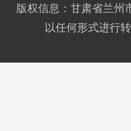
诊疗技术，对肺炎、
版权信息：甘肃省兰州市
肺结核、支气管哮
喘、慢性阻塞性肺
病、支气管扩张症、
以任何形式进行转
特发性肺纤维化、过
敏性肺炎、肺血栓栓
塞症、肺动脉高压、
胸腔积液、气胸、急
性呼吸窘迫综合征、
肺癌、阻塞性睡眠呼
吸暂停低通气综合征
等的规范化诊疗具有
丰富经验。