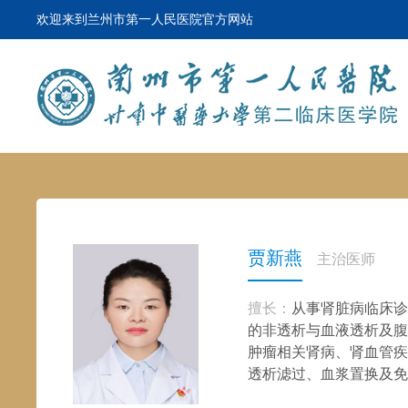
欢迎来到兰州市第一人民医院官方网站
贾新燕
主治医师
擅长：
从事肾脏病临床诊
的非透析与血液透析及腹
肿瘤相关肾病、肾血管疾
透析滤过、血浆置换及免